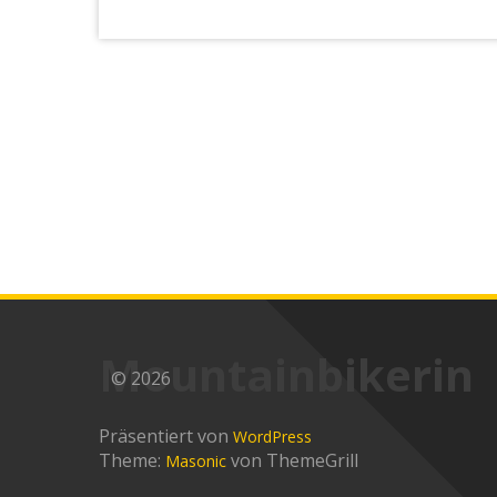
Mountainbikerin
© 2026
Präsentiert von
WordPress
Theme:
von ThemeGrill
Masonic